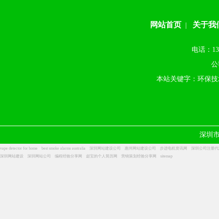
网站首页
关于我
|
电话：13
公
本站关键字：环保技
深圳
vape detector for home
best smoke alarms australia
深圳网站建设公司
惠州网站建设公司
步进电机资讯网
深圳公司注册代
深圳网站建设
深圳网站公司
编程经验分享网
赵宝的个人简历网
营销策划经验分享网
sitemap