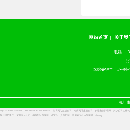
网站首页
关于我
|
电话：13
公
本站关键字：环保技
深圳
vape detector for home
best smoke alarms australia
深圳网站建设公司
惠州网站建设公司
步进电机资讯网
深圳公司注册代
深圳网站建设
深圳网站公司
编程经验分享网
赵宝的个人简历网
营销策划经验分享网
sitemap