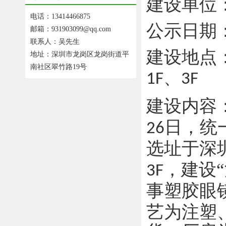
建设单位
电话：13414466875
公示日
期
邮箱：931903099@qq.com
联系人：吴先生
建设地点
地址：深圳市龙岗区龙岗街道平
南社区翠竹路19号
、
1F
3F
建设内容
日，统
26
选址于
深
，建设“
3F
事塑胶眼
艺为注塑