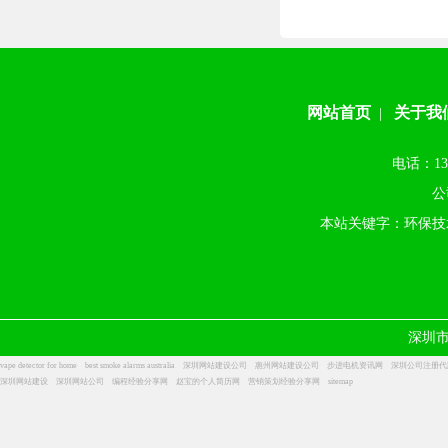
网站首页
关于我
|
电话：13
公
本站关键字：环保技
深圳
vape detector for home
best smoke alarms australia
深圳网站建设公司
惠州网站建设公司
步进电机资讯网
深圳公司注册代
深圳网站建设
深圳网站公司
编程经验分享网
赵宝的个人简历网
营销策划经验分享网
sitemap