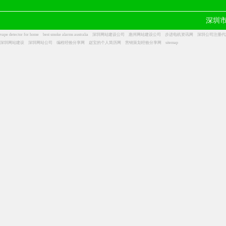
深圳
vape detector for home
best smoke alarms australia
深圳网站建设公司
惠州网站建设公司
步进电机资讯网
深圳公司注册代
深圳网站建设
深圳网站公司
编程经验分享网
赵宝的个人简历网
营销策划经验分享网
sitemap