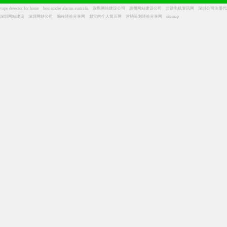
vape detector for home
best smoke alarms australia
深圳网站建设公司
惠州网站建设公司
步进电机资讯网
深圳公司注册代
深圳网站建设
深圳网站公司
编程经验分享网
赵宝的个人简历网
营销策划经验分享网
sitemap