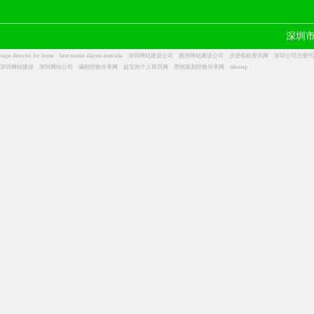
深圳
vape detector for home
best smoke alarms australia
深圳网站建设公司
惠州网站建设公司
步进电机资讯网
深圳公司注册代
深圳网站建设
深圳网站公司
编程经验分享网
赵宝的个人简历网
营销策划经验分享网
sitemap