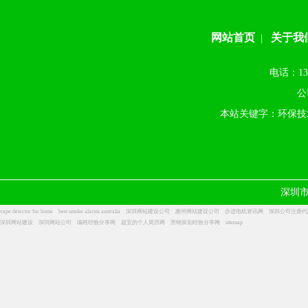
网站首页
关于我
|
电话：13
公
本站关键字：环保技
深圳
vape detector for home
best smoke alarms australia
深圳网站建设公司
惠州网站建设公司
步进电机资讯网
深圳公司注册代
深圳网站建设
深圳网站公司
编程经验分享网
赵宝的个人简历网
营销策划经验分享网
sitemap