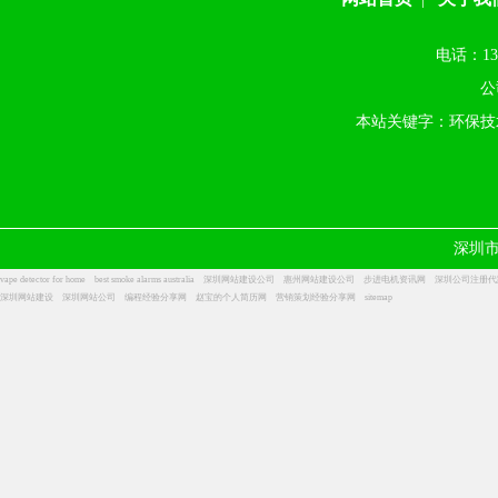
电话：13
公
本站关键字：环保技
深圳
vape detector for home
best smoke alarms australia
深圳网站建设公司
惠州网站建设公司
步进电机资讯网
深圳公司注册代
深圳网站建设
深圳网站公司
编程经验分享网
赵宝的个人简历网
营销策划经验分享网
sitemap