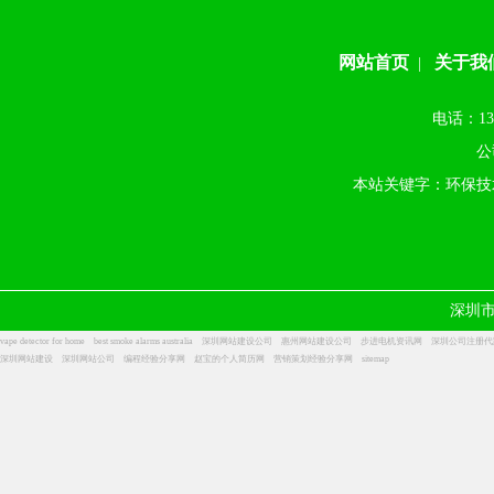
网站首页
关于我
|
电话：13
公
本站关键字：环保技
深圳
vape detector for home
best smoke alarms australia
深圳网站建设公司
惠州网站建设公司
步进电机资讯网
深圳公司注册代
深圳网站建设
深圳网站公司
编程经验分享网
赵宝的个人简历网
营销策划经验分享网
sitemap