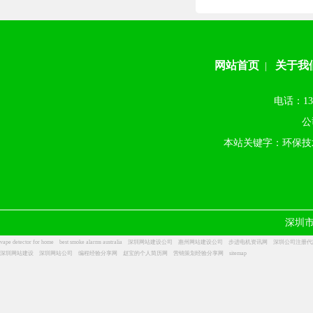
网站首页
关于我
|
电话：13
公
本站关键字：环保技
深圳
vape detector for home
best smoke alarms australia
深圳网站建设公司
惠州网站建设公司
步进电机资讯网
深圳公司注册代
深圳网站建设
深圳网站公司
编程经验分享网
赵宝的个人简历网
营销策划经验分享网
sitemap