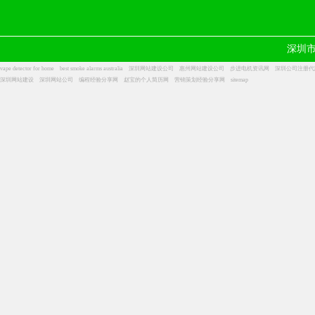
深圳
vape detector for home
best smoke alarms australia
深圳网站建设公司
惠州网站建设公司
步进电机资讯网
深圳公司注册代
深圳网站建设
深圳网站公司
编程经验分享网
赵宝的个人简历网
营销策划经验分享网
sitemap