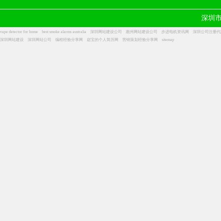
深圳
vape detector for home
best smoke alarms australia
深圳网站建设公司
惠州网站建设公司
步进电机资讯网
深圳公司注册代
深圳网站建设
深圳网站公司
编程经验分享网
赵宝的个人简历网
营销策划经验分享网
sitemap