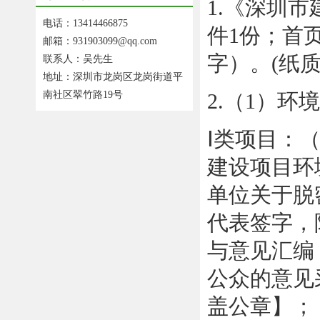
1.《深圳
电话：13414466875
件1份；首
邮箱：931903099@qq.com
字）。(纸质
联系人：吴先生
地址：深圳市龙岗区龙岗街道平
南社区翠竹路19号
2.（1）环
Ⅰ类项目：
建设项目环
单位关于脱
代表签字，
与意见汇编
公众的意见
盖公章】；