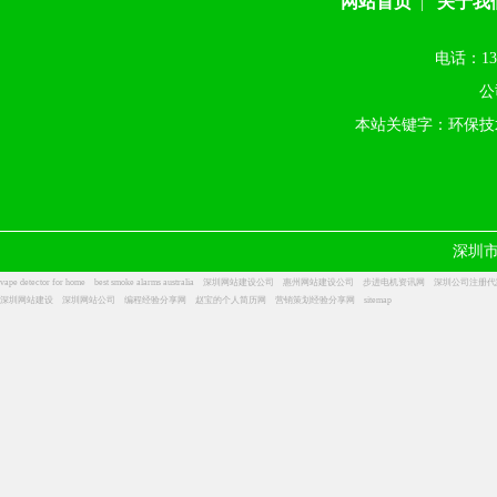
网站首页
关于我
|
电话：13
公
本站关键字：环保技
深圳
vape detector for home
best smoke alarms australia
深圳网站建设公司
惠州网站建设公司
步进电机资讯网
深圳公司注册代
深圳网站建设
深圳网站公司
编程经验分享网
赵宝的个人简历网
营销策划经验分享网
sitemap