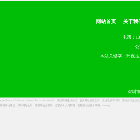
网站首页
关于我
|
电话：13
公
本站关键字：环保技
深圳
vape detector for home
best smoke alarms australia
深圳网站建设公司
惠州网站建设公司
步进电机资讯网
深圳公司注册代
深圳网站建设
深圳网站公司
编程经验分享网
赵宝的个人简历网
营销策划经验分享网
sitemap