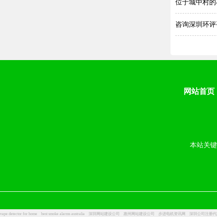
位于城中村的
咨询深圳环评
网站首页
本站关键
vape detector for home
best smoke alarms australia
深圳网站建设公司
惠州网站建设公司
步进电机资讯网
深圳公司注册代