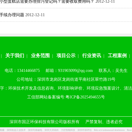
小型蛋糕店需要办理排污登记吗？需要收取费用吗？
2012-12-11
手续办理问题
2012-12-11
关于我们
业务范围
项目公示
行业资讯
工程案例
|
|
|
|
|
电话：13414466875 邮箱：931903099@qq.com 联系人：吴先生
公司地址：深圳市龙岗区龙岗街道平南社区翠竹路19号
字：环保技术开发及信息咨询、环境影响评价、环境应急预案设计、清洁
工信部网站备案编号:
粤ICP备2025494655号
深圳市国正环保科技有限公司版权所有 严禁复制、违者必究
跑腿
深圳络远工业技术
深圳司南磁电
深圳大泽高科
力控智能科技
深圳环保评估
Rök och kolmonoxid detektoren
Rauc