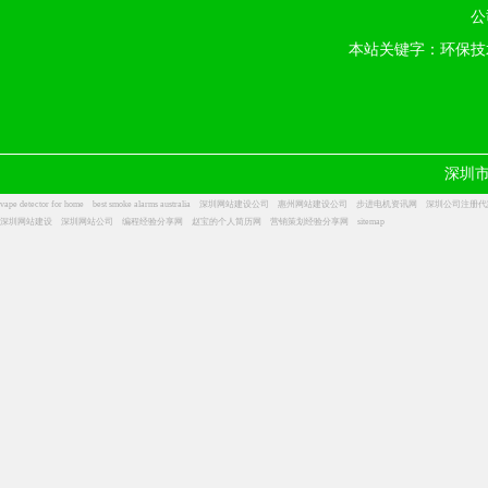
公
本站关键字：环保技
深圳
vape detector for home
best smoke alarms australia
深圳网站建设公司
惠州网站建设公司
步进电机资讯网
深圳公司注册代
深圳网站建设
深圳网站公司
编程经验分享网
赵宝的个人简历网
营销策划经验分享网
sitemap