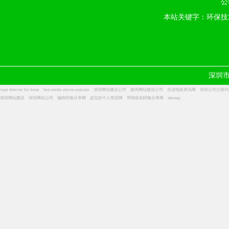
公
本站关键字：环保技
深圳
vape detector for home
best smoke alarms australia
深圳网站建设公司
惠州网站建设公司
步进电机资讯网
深圳公司注册代
深圳网站建设
深圳网站公司
编程经验分享网
赵宝的个人简历网
营销策划经验分享网
sitemap