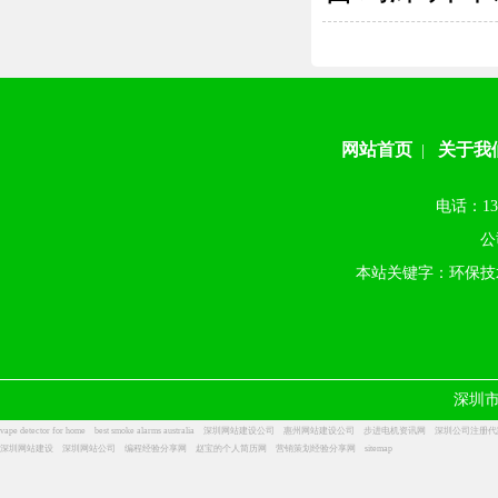
网站首页
关于我
|
电话：13
公
本站关键字：环保技
深圳
vape detector for home
best smoke alarms australia
深圳网站建设公司
惠州网站建设公司
步进电机资讯网
深圳公司注册代
深圳网站建设
深圳网站公司
编程经验分享网
赵宝的个人简历网
营销策划经验分享网
sitemap