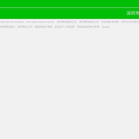
深圳
vape detector for home
best smoke alarms australia
深圳网站建设公司
惠州网站建设公司
步进电机资讯网
深圳公司注册代
深圳网站建设
深圳网站公司
编程经验分享网
赵宝的个人简历网
营销策划经验分享网
sitemap