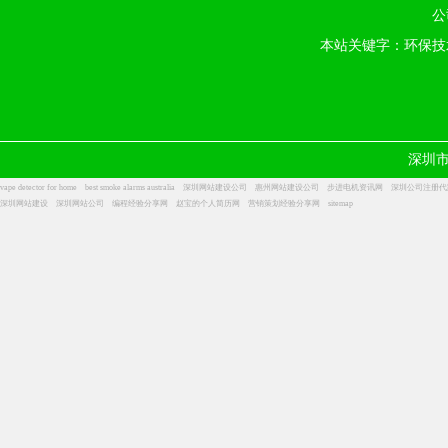
公
本站关键字：环保技
深圳
vape detector for home
best smoke alarms australia
深圳网站建设公司
惠州网站建设公司
步进电机资讯网
深圳公司注册代
深圳网站建设
深圳网站公司
编程经验分享网
赵宝的个人简历网
营销策划经验分享网
sitemap