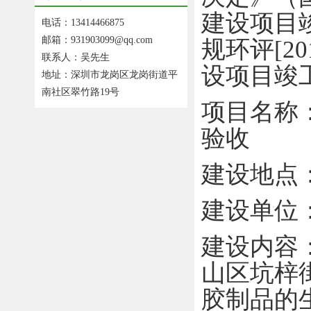
建设项目
电话：13414466875
邮箱：931903099@qq.com
规环评
[20
联系人：吴先生
设项目
竣
地址：深圳市龙岗区龙岗街道平
南社区翠竹路19号
项目名称
验收
建设
地
点
建设单位
建设内容
山区坑梓
胶制品的