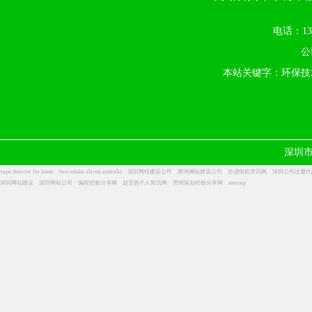
电话：13
公
本站关键字：环保技
深圳
vape detector for home
best smoke alarms australia
深圳网站建设公司
惠州网站建设公司
步进电机资讯网
深圳公司注册代
深圳网站建设
深圳网站公司
编程经验分享网
赵宝的个人简历网
营销策划经验分享网
sitemap