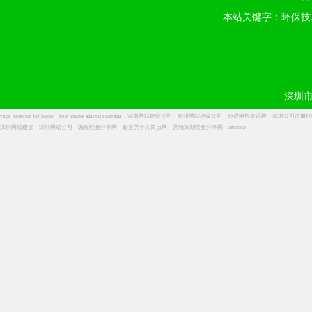
本站关键字：环保技
深圳
vape detector for home
best smoke alarms australia
深圳网站建设公司
惠州网站建设公司
步进电机资讯网
深圳公司注册代
深圳网站建设
深圳网站公司
编程经验分享网
赵宝的个人简历网
营销策划经验分享网
sitemap