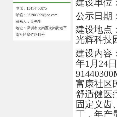
建设单位
电话：13414466875
公示日期
邮箱：931903099@qq.com
联系人：吴先生
建设地点
地址：深圳市龙岗区龙岗街道平
南社区翠竹路19号
光辉科技
建设内容
年
1
月
24
9144030
富康社区
舒适健医
固定义齿
工，年产