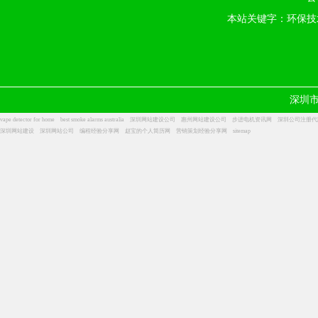
本站关键字：环保技
深圳
vape detector for home
best smoke alarms australia
深圳网站建设公司
惠州网站建设公司
步进电机资讯网
深圳公司注册代
深圳网站建设
深圳网站公司
编程经验分享网
赵宝的个人简历网
营销策划经验分享网
sitemap