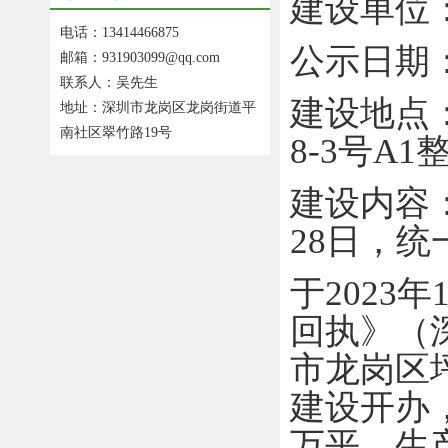
建设单位
电话：13414466875
公示日期
邮箱：931903099@qq.com
联系人：吴先生
建设地点
地址：深圳市龙岗区龙岗街道平
南社区翠竹路19号
8-3
号
A1
建设内容
28
日，统
于
2023
年
回执》（
市龙岗区
建设开办
万平，生