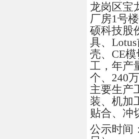
龙岗区宝
厂房
1
号楼
硕科技股
具、
Lotus
壳、
CE
模
工，年产
个、
240
主要生产
装、机加
贴合、冲
公示时间