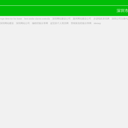
深圳
vape detector for home
best smoke alarms australia
深圳网站建设公司
惠州网站建设公司
步进电机资讯网
深圳公司注册代
深圳网站建设
深圳网站公司
编程经验分享网
赵宝的个人简历网
营销策划经验分享网
sitemap