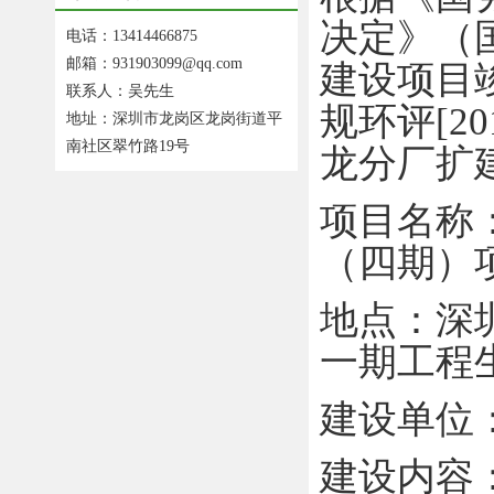
决定》（
电话：13414466875
邮箱：931903099@qq.com
建设项目
联系人：吴先生
规环评
[20
地址：深圳市龙岗区龙岗街道平
南社区翠竹路19号
龙分厂扩
项目名称
（四期）
地
点：
深
一期工程
建设单位
建设内容