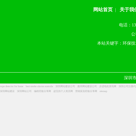
网站首页
关于我
|
电话：13
公
本站关键字：环保技
深圳
vape detector for home
best smoke alarms australia
深圳网站建设公司
惠州网站建设公司
步进电机资讯网
深圳公司注册代
深圳网站建设
深圳网站公司
编程经验分享网
赵宝的个人简历网
营销策划经验分享网
sitemap