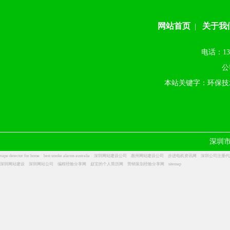
网站首页
关于我
|
电话：13
公
本站关键字：环保技
深圳
vape detector for home
best smoke alarms australia
深圳网站建设公司
惠州网站建设公司
步进电机资讯网
深圳公司注册代
深圳网站建设
深圳网站公司
编程经验分享网
赵宝的个人简历网
营销策划经验分享网
sitemap